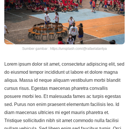
Sumber gambar : https://unsplash.com/@rafaelatantya
Lorem ipsum dolor sit amet, consectetur adipiscing elit, sed
do eiusmod tempor incididunt ut labore et dolore magna
aliqua. Massa id neque aliquam vestibulum morbi blandit
cursus risus. Egestas maecenas pharetra convallis
posuere morbi leo. Et malesuada fames ac turpis egestas
sed. Purus non enim praesent elementum facilisis leo. Id
diam maecenas ultricies mi eget mauris pharetra et.
Tristique sollicitudin nibh sit amet commodo nulla facilisi
nullam vehicula. Sed libero enim sed faucibus turpis. Orci