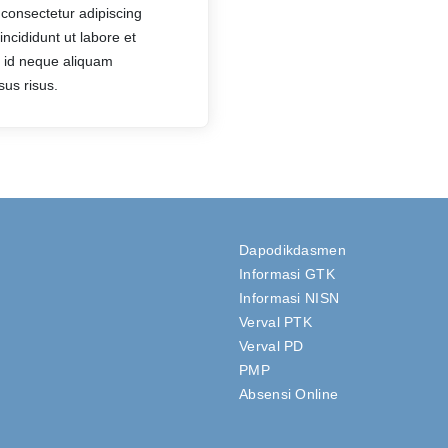
 consectetur adipiscing
ncididunt ut labore et
 id neque aliquam
sus risus.
Dapodikdasmen
Informasi GTK
Informasi NISN
Verval PTK
Verval PD
PMP
Absensi Online