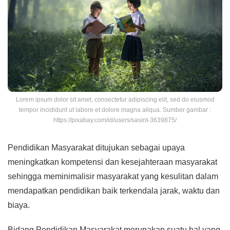
Lorem ipsum dolor sit amet, consectetur adipiscing elit, sed do eiusmod
tempor incididunt ut labore et dolore magna aliqua. Sumber gambar :
https://pixabay.com/id/users/sasint-3639875/
Pendidikan Masyarakat ditujukan sebagai upaya
meningkatkan kompetensi dan kesejahteraan masyarakat
sehingga meminimalisir masyarakat yang kesulitan dalam
mendapatkan pendidikan baik terkendala jarak, waktu dan
biaya.
Bidang Pendidikan Masyarakat merupakan suatu hal yang